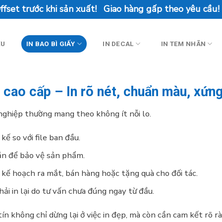
khi sản xuất! Giao hàng gấp theo yêu cầu!
ỆU
IN BAO BÌ GIẤY
IN DECAL
IN TEM NHÃN
, cao cấp – In rõ nét, chuẩn màu, xứn
 nghiệp thường mang theo không ít nỗi lo.
kế so với file ban đầu.
n để bảo vệ sản phẩm.
 kế hoạch ra mắt, bán hàng hoặc tặng quà cho đối tác.
hải in lại do tư vấn chưa đúng ngay từ đầu.
tín không chỉ dừng lại ở việc in đẹp, mà còn cần cam kết rõ r